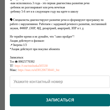
-вам исполнилось 3 года - это первая диагностика развития речи
-ребенок не разговаривает или речь нечеткая
-ребенку 5-6 лет и в следующем году вы идете в школу
🗣Специалисты диагностируют развитие речи и сформируют программу по
работе с нарушениями. Работаем с задержкой речевого развития, постановкой
звуков, ФФНР ,ОНР, ФД, дизартрией, анартрией, ЗПР и т. д
Не теряйте время и не думайте, что "само пройдет"!
Акция действует в филиале:
📌Зверева 1/3
*Акция действует при покупке абонента
Записаться:
Тел ☎️ 89025770392
ТГ:
https://t.me/mishutka505530
Макс:
https://max.ru/id381206738441_biz
ЗАПИСАТЬСЯ